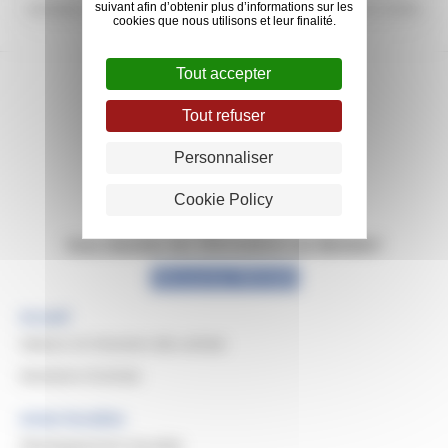
versions antérieures:
0
Dernière mise à jour:
04/27/2026
suivant afin d’obtenir plus d’informations sur les
cookies que nous utilisons et leur finalité.
Tout accepter
Tout refuser
Personnaliser
Cookie Policy
Vous cherchez des informations sur Michelin?
Découvrez Michelin
Accueil
Valeurs et missions des achats
Domaine d’achats
Achat Durables
Développement durable