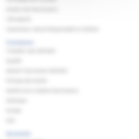
Evaluer des fournisseurs
CSR Awards
Caoutchouc naturel Responsable et résilient
Fournisseurs
Travailler avec Michelin
Qualité
Devenir Fournisseur Michelin
Principe des Achats
Gestion de la relation fournisseurs
Amerique
Europe
Asie
Documents