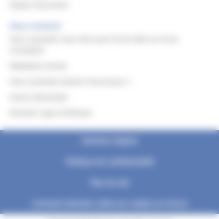
Espace Document
Nous contacter
Vous souhaitez nous faire part d’une idée ou d’une
innovation
Médiation Achats
Vous souhaitez devenir fournisseur ?
Autres demandes
Michelin Ligne d’éthique
Mentions légales
Politique de confidentialité
Plan du site
Comment Michelin utilise les cookies en France