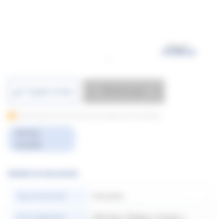
Télécharger
Copier le lien
Downloading for this document only supported from Desktop
Version
actuelle
Détails du document
Type de document
Facturation
Pays d’application​
Allemagne | Belgique | Espagne |