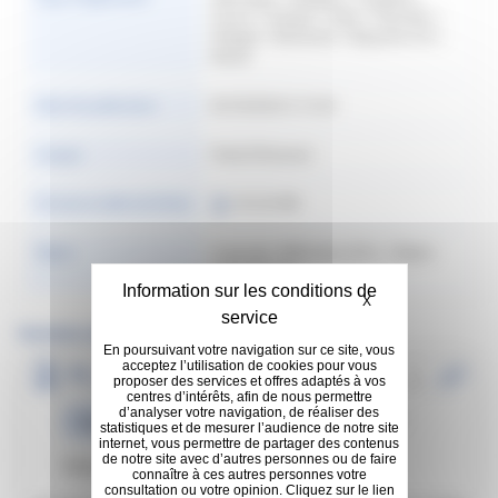
France | Hongrie | Italie | Pays-Bas |
Pologne | Roumanie | Royaume-Uni |
Russie
Date de publication
03/18/2024 5:13:24
Langue
Polski (Polonais)
Format et taille du fichier​
412.25 KB
Rights
Copyright: @Michelin 2016. | Rights:
Copyright free
Masquer le bandeau
X
Versions antérieures
En poursuivant votre navigation sur ce site, vous
acceptez l’utilisation de cookies pour vous
PL_Przewodnik fakturowania dla
proposer des services et offres adaptés à vos
dostawców_Maj_2023
centres d’intérêts, afin de nous permettre
d’analyser votre navigation, de réaliser des
415.46 KB
|
Polski (Polonais)
Facturation
statistiques et de mesurer l’audience de notre site
internet, vous permettre de partager des contenus
de notre site avec d’autres personnes ou de faire
Télécharger:
4
| Pologne
connaître à ces autres personnes votre
consultation ou votre opinion. Cliquez sur le lien