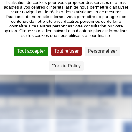
avoir plus:
l’utilisation de cookies pour vous proposer des services et offres
adaptés à vos centres d’intérêts, afin de nous permettre d’analyser
éponse du CDP Forêts 2021
votre navigation, de réaliser des statistiques et de mesurer
l’audience de notre site internet, vous permettre de partager des
pérations de caoutchouc naturel de Michelin : Rapport 202
contenus de notre site avec d’autres personnes ou de faire
connaître à ces autres personnes votre consultation ou votre
opinion. Cliquez sur le lien suivant afin d’obtenir plus d’informations
sur les cookies que nous utilisons et leur finalité.
Tout accepter
Tout refuser
Personnaliser
Cookie Policy