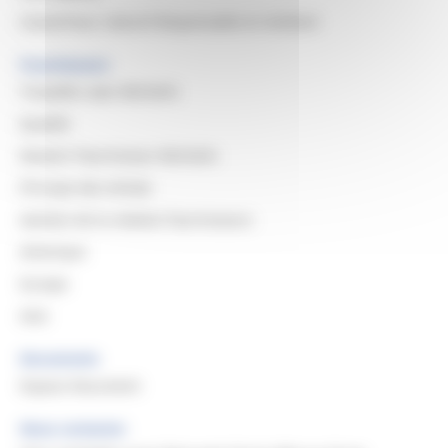
Caoutchouc naturel Responsable et résilient
Fournisseurs
Travailler avec Michelin
Qualité
Devenir Fournisseur Michelin
Principe des Achats
Gestion de la relation fournisseurs
Amerique
Europe
Asie
Documents
Espace Document
Nous contacter