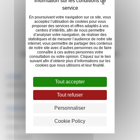
X
En poursuivant votre navigation sur ce site, vous
acceptez l’utilisation de cookies pour vous
proposer des services et offres adaptés à vos
centres d’intérêts, afin de nous permettre
d’analyser votre navigation, de réaliser des
statistiques et de mesurer l’audience de notre site
internet, vous permettre de partager des contenus
de notre site avec d’autres personnes ou de faire
connaître à ces autres personnes votre
Vous cherchez des informations sur Michelin?
consultation ou votre opinion. Cliquez sur le lien
suivant afin d’obtenir plus d’informations sur les
Découvrez Michelin
cookies que nous utilisons et leur finalité.
Accueil
Tout accepter
Valeurs et missions des achats
Domaine d’achats
Tout refuser
Personnaliser
Achat Durables
Développement durable
Cookie Policy
Evaluer des fournisseurs
CSR Awards