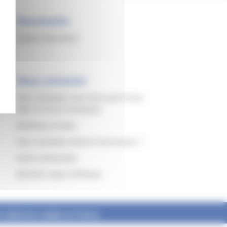
Documents
Espace Document
Nous contacter
Vous souhaitez nous faire part d’une
rs
idée ou d’une innovation
Médiation Achats
Vous souhaitez devenir fournisseur ?
Autres demandes
Michelin Ligne d’éthique
utilise les cookies en France