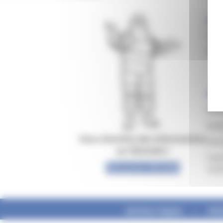
Acc
Vale
Doma
Ach
Déve
Eval
Vous cherchez des informations
CSR 
sur Michelin?
Caou
Découvrez Michelin
résil
Mentions légales
Poli