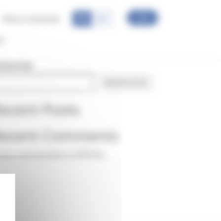
Nous contacter
FR
EN
s
chercher
Rechercher
ecent Posts
ecent Comments
cun commentaire à afficher.
Masquer le bandeau des cookies