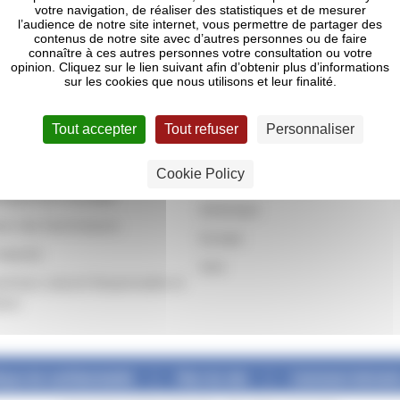
votre navigation, de réaliser des statistiques et de mesurer
l’audience de notre site internet, vous permettre de partager des
ueil
Fournisseurs
contenus de notre site avec d’autres personnes ou de faire
connaître à ces autres personnes votre consultation ou votre
urs et missions des achats
Travailler avec Michelin
opinion. Cliquez sur le lien suivant afin d’obtenir plus d’informations
sur les cookies que nous utilisons et leur finalité.
ine d’achats
Qualité
Devenir Fournisseur Michelin
Tout accepter
Tout refuser
Personnaliser
Principe des Achats
at Durables
Cookie Policy
Gestion de la relation fournisseu
loppement durable
Amerique
uer des fournisseurs
Europe
Awards
Asie
tchouc naturel Responsable et
ient
tique de confidentialité
Plan du site
Comment Michelin 